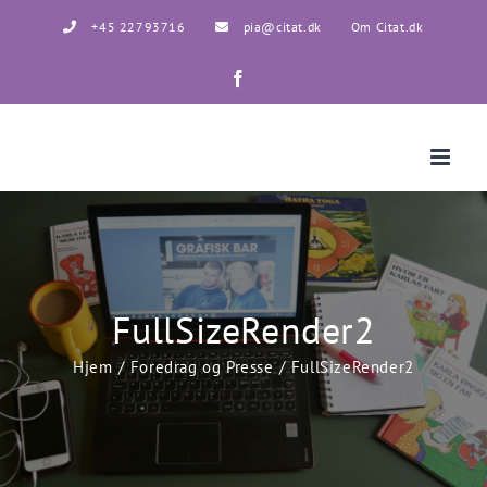
Skip
+45 22793716
pia@citat.dk
Om Citat.dk
to
content
Facebook
FullSizeRender2
Hjem
Foredrag og Presse
FullSizeRender2