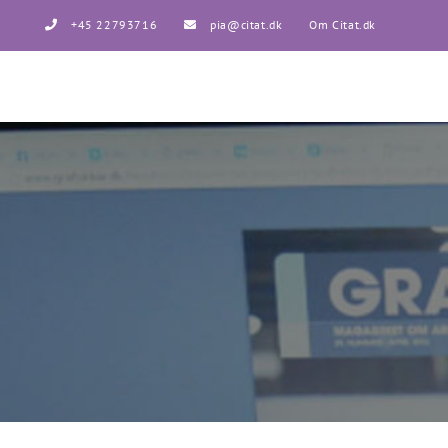
Skip
+45 22793716
pia@citat.dk
Om Citat.dk
to
content