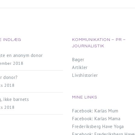
E INDLÆG
KOMMUNIKATION – PR –
JOURNALISTIK
lgte en anonym donor
Bøger
vember 2018
Artikler
Livshistorier
er donor?
ts 2018
MINE LINKS
g, ikke barnets
ts 2018
Facebook: Karlas Mum
Facebook: Karlas Mama
Frederiksberg Have Yoga
Facebook: Frederiksberg Have