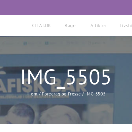
CITAT.DK
Bøger
Artikler
Livshi
IMG_5505
Hjem
Foredrag og Presse
IMG_5505