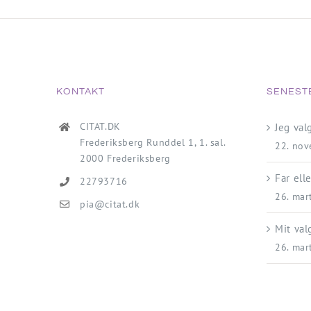
KONTAKT
SENEST
CITAT.DK
Jeg va
Frederiksberg Runddel 1, 1. sal.
22. no
2000 Frederiksberg
Far ell
22793716
26. mar
pia@citat.dk
Mit val
26. mar