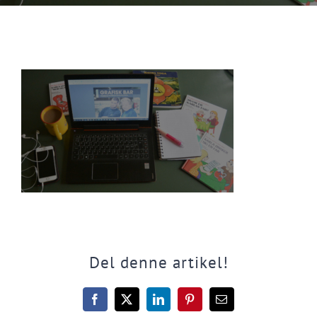
Del denne artikel!
Facebook
X
LinkedIn
Pinterest
E-
mail