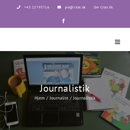
Skip
+45 22793716
pia@citat.dk
Om Citat.dk
to
content
Facebook
Journalistik
Hjem
Journalist
Journalistik