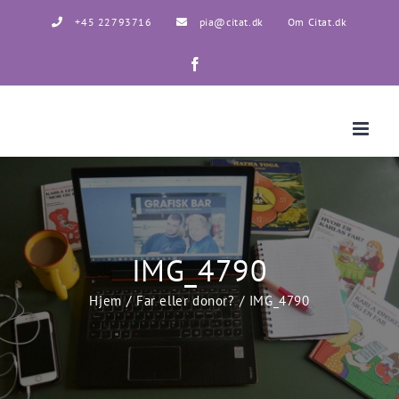
Skip
+45 22793716
pia@citat.dk
Om Citat.dk
to
content
Facebook
IMG_4790
Hjem
Far eller donor?
IMG_4790