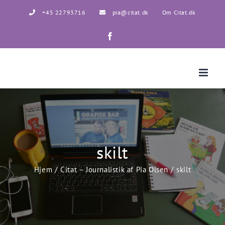
Skip
+45 22793716
pia@citat.dk
Om Citat.dk
to
content
Facebook
skilt
Hjem
Citat – Journalistik af Pia Olsen
skilt