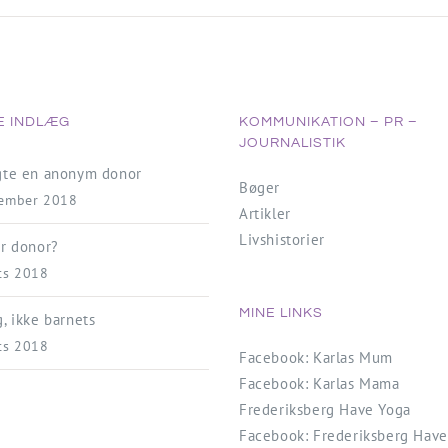
E INDLÆG
KOMMUNIKATION – PR –
JOURNALISTIK
lgte en anonym donor
Bøger
vember 2018
Artikler
Livshistorier
er donor?
ts 2018
MINE LINKS
g, ikke barnets
ts 2018
Facebook: Karlas Mum
Facebook: Karlas Mama
Frederiksberg Have Yoga
Facebook: Frederiksberg Have