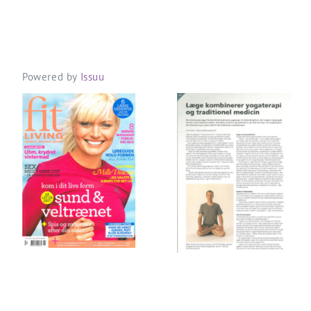
Powered by
Issuu
Læge
kombinerer
yogaterapi
Fit living
og
treaditionel
medicin