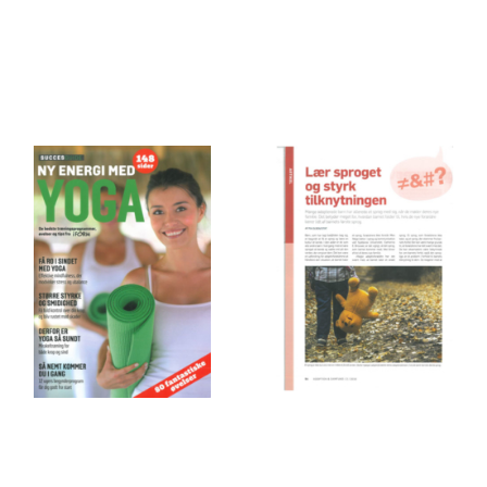
Lær
sproget og
Ny engergi
styrk
med Yoga
tilknytningen