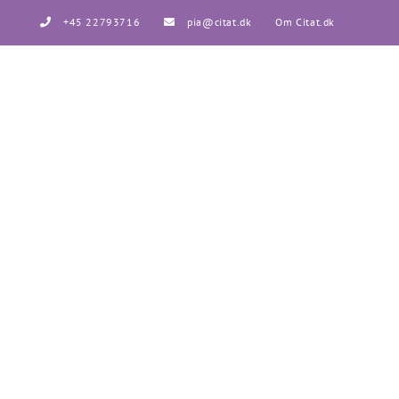
Skip
+45 22793716
pia@citat.dk
Om Citat.dk
to
content