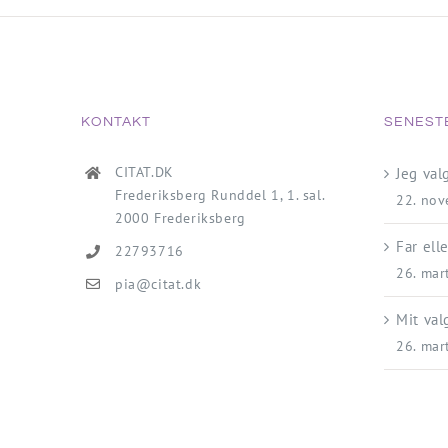
KONTAKT
SENEST
CITAT.DK
Jeg va
Frederiksberg Runddel 1, 1. sal.
22. no
2000 Frederiksberg
Far ell
22793716
26. mar
pia@citat.dk
Mit val
26. mar