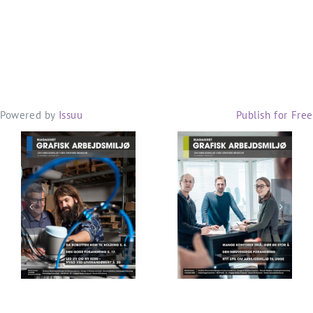
Powered by
Issuu
Publish for Free
Grafisk BAR
Grafisk BAR
nr. 44 –
nr. 42 –
Oktober
Marts 2017
2017