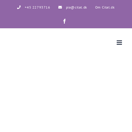
Skip
+45 22793716
pia@citat.dk
Om Citat.dk
to
content
Facebook