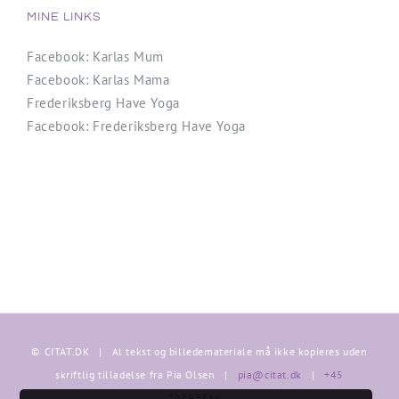
MINE LINKS
Facebook: Karlas Mum
Facebook: Karlas Mama
Frederiksberg Have Yoga
Facebook: Frederiksberg Have Yoga
© CITAT.DK | Al tekst og billedemateriale må ikke kopieres uden
skriftlig tilladelse fra Pia Olsen |
pia@citat.dk
|
+45
22793716