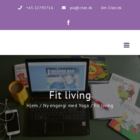
Skip
+45 22793716
pia@citat.dk
Om Citat.dk
to
content
Facebook
Fit living
Hjem
Ny engergi med Yoga
Fit living