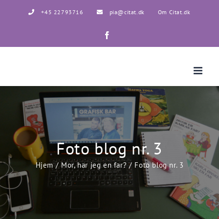
Skip
+45 22793716
pia@citat.dk
Om Citat.dk
to
content
Facebook
Foto blog nr. 3
Hjem
Mor, har jeg en far?
Foto blog nr. 3