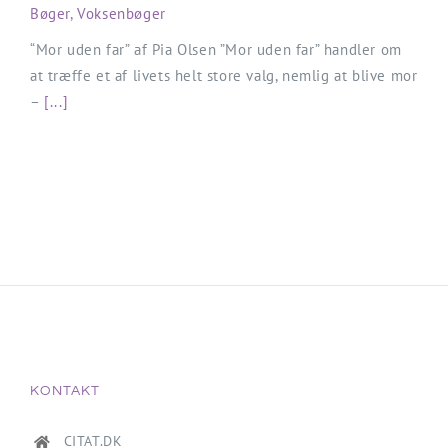
Bøger
,
Voksenbøger
“Mor uden far” af Pia Olsen ”Mor uden far” handler om
at træffe et af livets helt store valg, nemlig at blive mor
–
[...]
KONTAKT
CITAT.DK