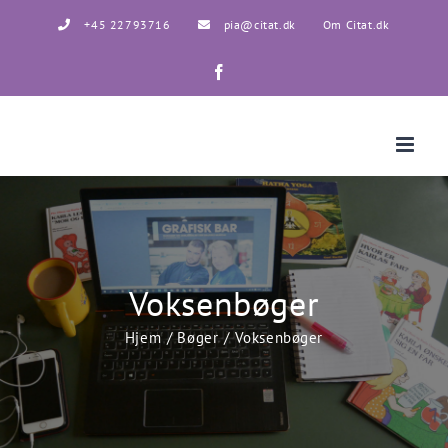
Skip
+45 22793716
pia@citat.dk
Om Citat.dk
to
content
Facebook
Voksenbøger
Hjem
Bøger
Voksenbøger